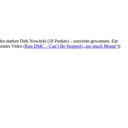
 des starken Dirk Nowitzki (18 Punkte) – souverän gewannen. Ein
etztes Video (
Run DMC – Can’t Be Stopped („too much Monta“)
)