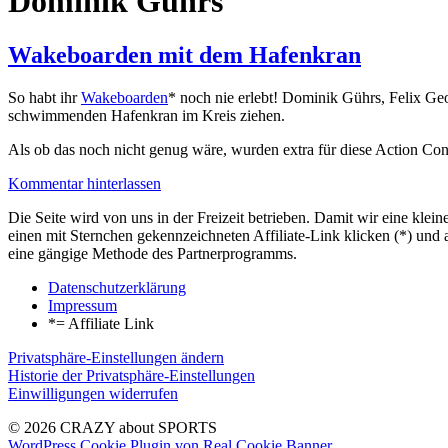
Dominik Gührs
Wakeboarden mit dem Hafenkran
So habt ihr
Wakeboarden
* noch nie erlebt! Dominik Gührs, Felix Ge
schwimmenden Hafenkran im Kreis ziehen.
Als ob das noch nicht genug wäre, wurden extra für diese Action C
Kommentar hinterlassen
Die Seite wird von uns in der Freizeit betrieben. Damit wir eine kle
einen mit Sternchen gekennzeichneten Affiliate-Link klicken (*) und 
eine gängige Methode des Partnerprogramms.
Datenschutzerklärung
Impressum
*= Affiliate Link
Privatsphäre-Einstellungen ändern
Historie der Privatsphäre-Einstellungen
Einwilligungen widerrufen
© 2026 CRAZY about SPORTS
WordPress Cookie Plugin von Real Cookie Banner