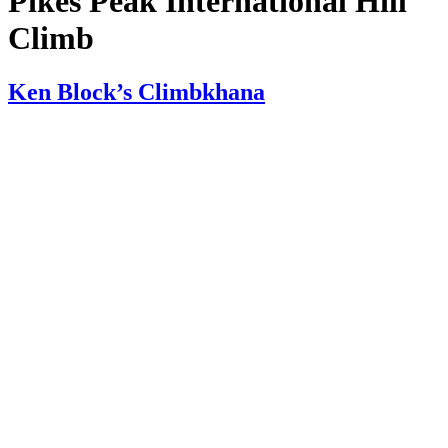
Pikes Peak International Hill
Climb
Ken Block’s Climbkhana