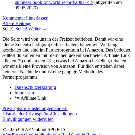
guinness-book-of-world-record/2082142/
(abgerufen am
09.05.2020)
Kommentar hinterlassen
Ältere Beiträge
Seite
1
Seite
2
Weiter
→
Die Seite wird von uns in der Freizeit betrieben. Damit wir eine
kleine Zeitentschädigung dafür erhalten, haben wir Werbung
geschaltet und sind im Partnerprogramm bei Amazon. Das bedeutet,
solltest du auf einen mit Sternchen gekennzeichneten Affiliate-Link
klicken (*) und an dem Tag etwas bei Amazon bestellen, erhalten
wir eine kleine Provision von Amazon. Für dich entstehen dabei
keinerlei Nachteile und ist eine gängige Methode des
Partnerprogramms.
Datenschutzerklärung
Impressum
*= Affiliate Link
Privatsphäre-Einstellungen ändern
Historie der Privatsphäre-Einstellungen
Einwilligungen widerrufen
© 2026 CRAZY about SPORTS
WordPress Cookie Plugin von Real Cookie Banner