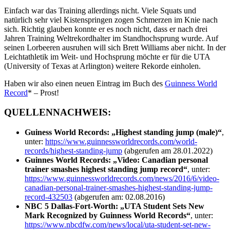
Einfach war das Training allerdings nicht. Viele Squats und
natürlich sehr viel Kistenspringen zogen Schmerzen im Knie nach
sich. Richtig glauben konnte er es noch nicht, dass er nach drei
Jahren Training Weltrekordhalter im Standhochsprung wurde. Auf
seinen Lorbeeren ausruhen will sich Brett Williams aber nicht. In der
Leichtathletik im Weit- und Hochsprung möchte er für die UTA
(University of Texas at Arlington) weitere Rekorde einholen.
Haben wir also einen neuen Eintrag im Buch des
Guinness World
Record
* – Prost!
QUELLENNACHWEIS:
Guiness World Records: „Highest standing jump (male)“
,
unter:
https://www.guinnessworldrecords.com/world-
records/highest-standing-jump
(abgerufen am 28.01.2022)
Guinnes World Records: „Video: Canadian personal
trainer smashes highest standing jump record“
, unter:
https://www.guinnessworldrecords.com/news/2016/6/video-
canadian-personal-trainer-smashes-highest-standing-jump-
record-432503
(abgerufen am: 02.08.2016)
NBC 5 Dallas-Fort-Worth: „UTA Student Sets New
Mark Recognized by Guinness World Records“
, unter:
https://www.nbcdfw.com/news/local/uta-student-set-new-