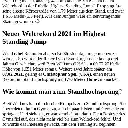
Evan Ungar aus Kanada (24 Jahre) knackte 2016 einen neuen
Weltrekord in der Rubrik „Highest Standing Jump“. Er sprang fast
seine eigene Körpergröße von 1,79 Meter aus dem Stand, und zwar
1,616 Meter (5,3 Feet). Aus dem Jungen wäre ein hervorragender
Skater geworden. 😉
Neuer Weltrekord 2021 im Highest
Standing Jump
Wie das bei Rekorden aber so ist: Sie sind da, um gebrochen zu
werden. So wurde der Rekord von Evan Ungar nach knapp drei
Jahren Geschichte, weil Brett Williams (USA) am 09.02.2019 die
Höhe von 1,651 Meter sprang. Weitere zwei Jahre später, am
07.02.2021,
gelang es
Christopher Spell (USA),
einen neuen
Rekord im Stand-Hochsprung mit
1,70 Meter Höhe
zu knacken.
Wie kommt man zum Standhochsprung?
Brett Williams kam durch seine Kumpels zum Standhochsprung. Sie
überredeten ihn im Gym dazu, auf ein paar Kisten und Gewichte zu
springen. Und siehe da, er war ziemlich gut darin. Dem Besitzer des
Gyms fiel auf, das nicht mehr viel bis zum Weltrekord fehlte. Und
so wurde das Interesse geweckt, mit dem Training zu beginnen.