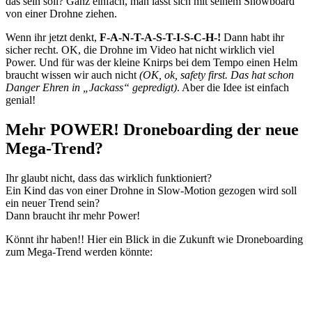
das sein soll? Ganz einfach, man lässt sich mit seinem Snowboard
von einer Drohne ziehen.
Wenn ihr jetzt denkt,
F-A-N-T-A-S-T-I-S-C-H-!
Dann habt ihr
sicher recht. OK, die Drohne im Video hat nicht wirklich viel
Power. Und für was der kleine Knirps bei dem Tempo einen Helm
braucht wissen wir auch nicht
(OK, ok, safety first. Das hat schon
Danger Ehren in „Jackass“ gepredigt)
. Aber die Idee ist einfach
genial!
Mehr POWER! Droneboarding der neue
Mega-Trend?
Ihr glaubt nicht, dass das wirklich funktioniert?
Ein Kind das von einer Drohne in Slow-Motion gezogen wird soll
ein neuer Trend sein?
Dann braucht ihr mehr Power!
Könnt ihr haben!! Hier ein Blick in die Zukunft wie Droneboarding
zum Mega-Trend werden könnte: