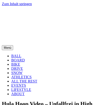
Zum Inhalt springen
Menü
BALL
BOARD
BIKE
DRIVE
SNOW
ATHLETICS
ALL THE REST
EVENTS
LIFESTYLE
ABOUT
Hula Hoop Video – Unfallfrei in High