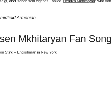
zeigt, aber schon sein eigenes Fanlied.
Henrikh Mkhitaryan
* wird vo
 midfield Armenian
esen Mkhitaryan Fan Son
t von Sting – Englishman in New York