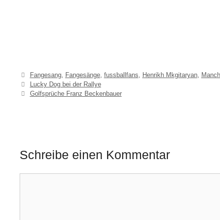
Schlagwörter
Fangesang
,
Fangesänge
,
fussballfans
,
Henrikh Mkgitaryan
,
Manch
Lucky Dog bei der Rallye
Golfsprüche Franz Beckenbauer
Schreibe einen Kommentar
Kommentar