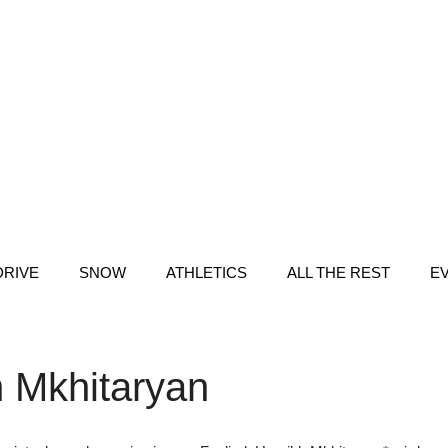
DRIVE
SNOW
ATHLETICS
ALL THE REST
E
 Mkhitaryan