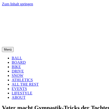
Zum Inhalt springen
Menü
BALL
BOARD
BIKE
DRIVE
SNOW
ATHLETICS
ALL THE REST
EVENTS
LIFESTYLE
ABOUT
Vater macht Gymnastik-Tricks der Tochte