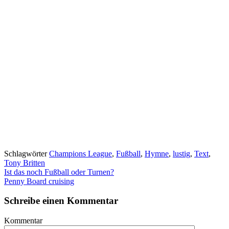
Schlagwörter
Champions League
,
Fußball
,
Hymne
,
lustig
,
Text
,
Tony Britten
Ist das noch Fußball oder Turnen?
Penny Board cruising
Schreibe einen Kommentar
Kommentar