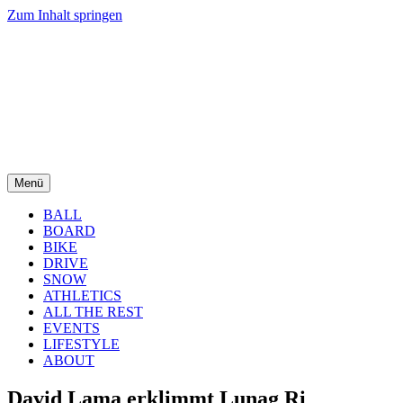
Zum Inhalt springen
Menü
BALL
BOARD
BIKE
DRIVE
SNOW
ATHLETICS
ALL THE REST
EVENTS
LIFESTYLE
ABOUT
David Lama erklimmt Lunag Ri