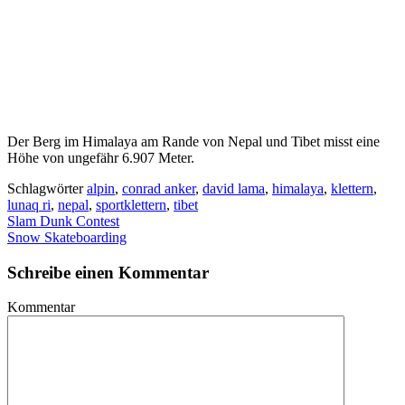
Der Berg im Himalaya am Rande von Nepal und Tibet misst eine
Höhe von ungefähr 6.907 Meter.
Schlagwörter
alpin
,
conrad anker
,
david lama
,
himalaya
,
klettern
,
lunaq ri
,
nepal
,
sportklettern
,
tibet
Slam Dunk Contest
Snow Skateboarding
Schreibe einen Kommentar
Kommentar