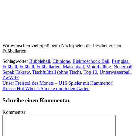
Wir wünschen viel Spaß beim Nachspielen der bescheuertsten
Fußballarten.
Schlagwörter
Bubbleball
,
Chinlone
,
Elektroschock-Ball
,
Fernglas-
Fußball
,
Fußball
,
Fußballarten
,
Matschball
,
Motorballing
,
Neuerball
,
Sepak Takraw
,
Tischfußball (ohne Tisch)
,
Top 10
,
Unterwasserball
,
ZwWdF
Unser Freistoß des Monats – U16 Spieler mit Hammertor!
Krasse Hot Wheels Strecke durch den Garten
Schreibe einen Kommentar
Kommentar