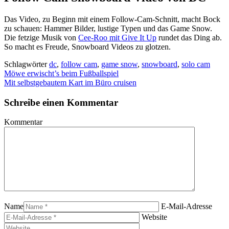
Das Video, zu Beginn mit einem Follow-Cam-Schnitt, macht Bock
zu schauen: Hammer Bilder, lustige Typen und das Game Snow.
Die fetzige Musik von
Cee-Roo mit Give It Up
rundet das Ding ab.
So macht es Freude, Snowboard Videos zu glotzen.
Schlagwörter
dc
,
follow cam
,
game snow
,
snowboard
,
solo cam
Möwe erwischt’s beim Fußballspiel
Mit selbstgebautem Kart im Büro cruisen
Schreibe einen Kommentar
Kommentar
Name
E-Mail-Adresse
Website