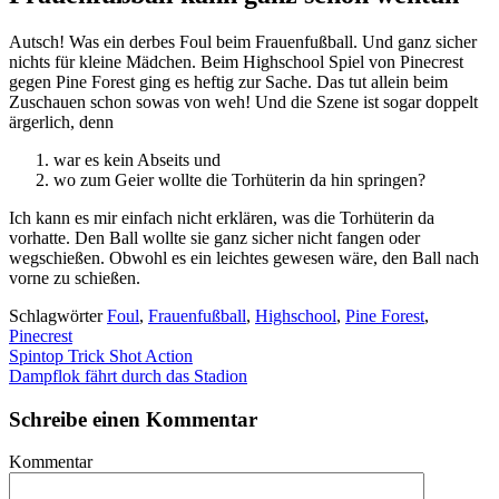
Autsch! Was ein derbes Foul beim Frauenfußball. Und ganz sicher
nichts für kleine Mädchen. Beim Highschool Spiel von Pinecrest
gegen Pine Forest ging es heftig zur Sache. Das tut allein beim
Zuschauen schon sowas von weh! Und die Szene ist sogar doppelt
ärgerlich, denn
war es kein Abseits und
wo zum Geier wollte die Torhüterin da hin springen?
Ich kann es mir einfach nicht erklären, was die Torhüterin da
vorhatte. Den Ball wollte sie ganz sicher nicht fangen oder
wegschießen. Obwohl es ein leichtes gewesen wäre, den Ball nach
vorne zu schießen.
Schlagwörter
Foul
,
Frauenfußball
,
Highschool
,
Pine Forest
,
Pinecrest
Spintop Trick Shot Action
Dampflok fährt durch das Stadion
Schreibe einen Kommentar
Kommentar