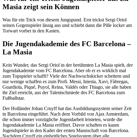
Masia zeigt sein Können
Was für ein Trick von diesem Jungspund. Erst trickst Sergi Oriol
seinen Gegenspieler lässig aus und schiebt dann die Pille locker am
Torwart vorbei in den Kasten.
Die Jugendakademie des FC Barcelona –
La Masia
Kein Wunder, das Sergi Oriol in der berühmten La Masia spielt, der
Jugendakademie vom FC Barcelona. Aber ob er es wirklich mal
zum Topspieler schafft? Viele der Nachwuchskicker scheitern und
nur wenige schaffen es zum Profi. Messi, Iniesta, Xavi, Fàbregas,
Guardiola, Piqué, Puyol, Reina, Valdés oder Thiago, sie alle haben
ihr Ziel erreicht, aus der Talentschmiede des FC Barcelona zum
Fußballstar.
Der Holländer Johan Cruyff hat das Ausbildungssystem seiner Zeit
in Barcelona eingeführt. Nach dem Vorbild von Ajax Amsterdam,
die schon immer vorzügliche Jugendarbeit leisteten, wurde die
Jugendakademie La Masia eröffnet. Davor schaften es kaum
Jugendspieler in den Kader der ersten Mannschaft von Barcelona.
Nachdem Cruyff ein einheitliches Spielsystem über alle