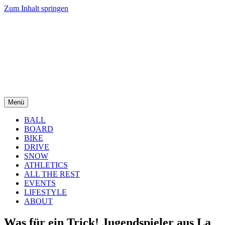
Zum Inhalt springen
Menü
BALL
BOARD
BIKE
DRIVE
SNOW
ATHLETICS
ALL THE REST
EVENTS
LIFESTYLE
ABOUT
Was für ein Trick! Jugendspieler aus La