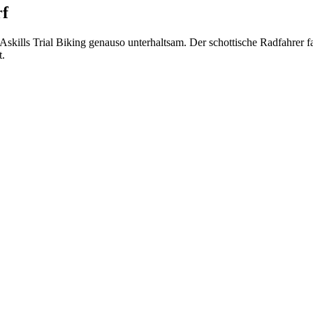
rf
ills Trial Biking genauso unterhaltsam. Der schottische Radfahrer fa
t.