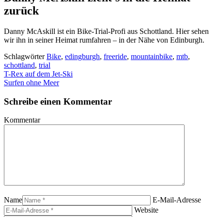
zurück
Danny McAskill ist ein Bike-Trial-Profi aus Schottland. Hier sehen
wir ihn in seiner Heimat rumfahren – in der Nähe von Edinburgh.
Schlagwörter
Bike
,
edingburgh
,
freeride
,
mountainbike
,
mtb
,
schottland
,
trial
T-Rex auf dem Jet-Ski
Surfen ohne Meer
Schreibe einen Kommentar
Kommentar
Name
E-Mail-Adresse
Website