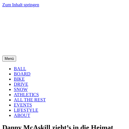
Zum Inhalt springen
Menü
BALL
BOARD
BIKE
DRIVE
SNOW
ATHLETICS
ALL THE REST
EVENTS
LIFESTYLE
ABOUT
Danny McAskill zieht’s in die Heimat