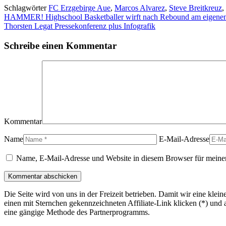
Schlagwörter
FC Erzgebirge Aue
,
Marcos Alvarez
,
Steve Breitkreuz
,
HAMMER! Highschool Basketballer wirft nach Rebound am eigenen 
Thorsten Legat Pressekonferenz plus Infografik
Schreibe einen Kommentar
Kommentar
Name
E-Mail-Adresse
Name, E-Mail-Adresse und Website in diesem Browser für meine
Die Seite wird von uns in der Freizeit betrieben. Damit wir eine kle
einen mit Sternchen gekennzeichneten Affiliate-Link klicken (*) und 
eine gängige Methode des Partnerprogramms.