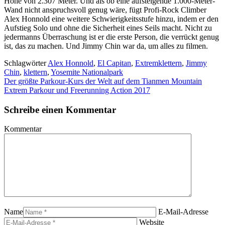
Höhe von 2.307 Meter. Und als ob eine aufsteigende 1.000-Meter-
Wand nicht anspruchsvoll genug wäre, fügt Profi-Rock Climber
Alex Honnold eine weitere Schwierigkeitsstufe hinzu, indem er den
Aufstieg Solo und ohne die Sicherheit eines Seils macht. Nicht zu
jedermanns Überraschung ist er die erste Person, die verrückt genug
ist, das zu machen. Und Jimmy Chin war da, um alles zu filmen.
Schlagwörter
Alex Honnold
,
El Capitan
,
Extremklettern
,
Jimmy
Chin
,
klettern
,
Yosemite Nationalpark
Der größte Parkour-Kurs der Welt auf dem Tianmen Mountain
Extrem Parkour und Freerunning Action 2017
Schreibe einen Kommentar
Kommentar
Name
E-Mail-Adresse
Website