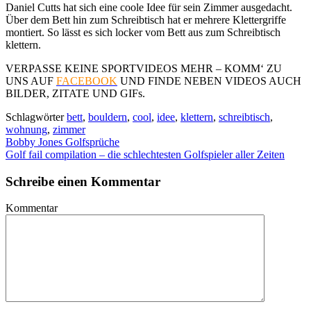
Daniel Cutts hat sich eine coole Idee für sein Zimmer ausgedacht.
Über dem Bett hin zum Schreibtisch hat er mehrere Klettergriffe
montiert. So lässt es sich locker vom Bett aus zum Schreibtisch
klettern.
VERPASSE KEINE SPORTVIDEOS MEHR – KOMM‘ ZU
UNS AUF
FACEBOOK
UND FINDE NEBEN VIDEOS AUCH
BILDER, ZITATE UND GIFs.
Schlagwörter
bett
,
bouldern
,
cool
,
idee
,
klettern
,
schreibtisch
,
wohnung
,
zimmer
Bobby Jones Golfsprüche
Golf fail compilation – die schlechtesten Golfspieler aller Zeiten
Schreibe einen Kommentar
Kommentar