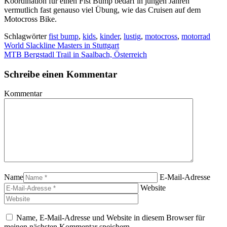
Koordination für einen Fist Bump bedarf in jungen Jahren
vermutlich fast genauso viel Übung, wie das Cruisen auf dem
Motocross Bike.
Schlagwörter
fist bump
,
kids
,
kinder
,
lustig
,
motocross
,
motorrad
World Slackline Masters in Stuttgart
MTB Bergstadl Trail in Saalbach, Österreich
Schreibe einen Kommentar
Kommentar
Name
E-Mail-Adresse
Website
Name, E-Mail-Adresse und Website in diesem Browser für
meinen nächsten Kommentar speichern.