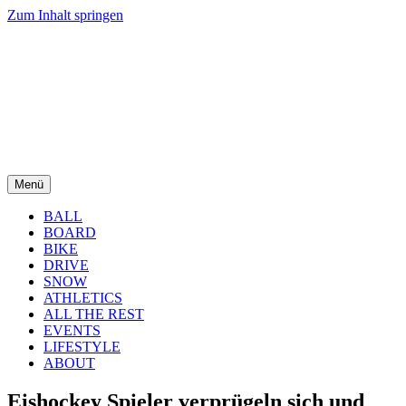
Zum Inhalt springen
Menü
BALL
BOARD
BIKE
DRIVE
SNOW
ATHLETICS
ALL THE REST
EVENTS
LIFESTYLE
ABOUT
Eishockey Spieler verprügeln sich und