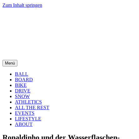
Zum Inhalt springen
Menü
BALL
BOARD
BIKE
DRIVE
SNOW
ATHLETICS
ALL THE REST
EVENTS
LIFESTYLE
ABOUT
Ronaldinho und der Wasserflaschen-