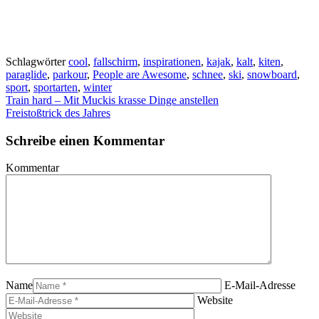
Schlagwörter
cool
,
fallschirm
,
inspirationen
,
kajak
,
kalt
,
kiten
,
paraglide
,
parkour
,
People are Awesome
,
schnee
,
ski
,
snowboard
,
sport
,
sportarten
,
winter
Train hard – Mit Muckis krasse Dinge anstellen
Freistoßtrick des Jahres
Schreibe einen Kommentar
Kommentar
Name
E-Mail-Adresse
Website